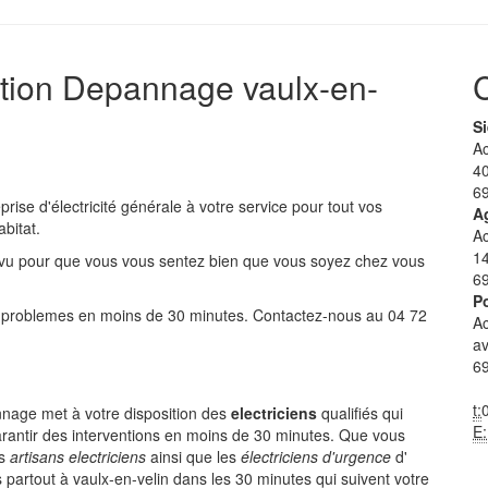
tion Depannage vaulx-en-
Si
A
40
69
prise d'
électricité générale
à votre service pour tout vos
A
bitat.
A
1
évu pour que vous vous sentez bien que vous soyez chez vous
6
Po
os problemes en moins de 30 minutes. Contactez-nous au
04 72
A
av
69
t:
nage met à votre disposition des
electriciens
qualifiés qui
E:
 garantir des interventions en moins de 30 minutes. Que vous
es
artisans electriciens
ainsi que les
électriciens d'urgence
d'
partout à vaulx-en-velin dans les 30 minutes qui suivent votre