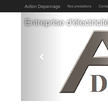
Action Depannage
Nos prestations
Conta
Previous
Entreprise d'électric