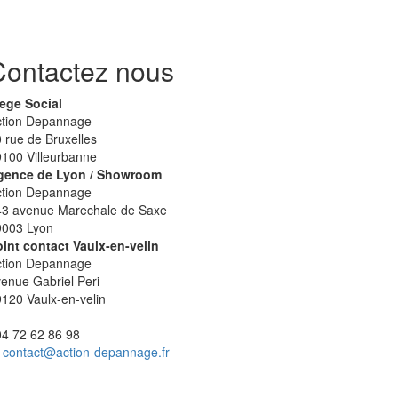
Contactez nous
ege Social
ction Depannage
 rue de Bruxelles
100 Villeurbanne
gence de Lyon / Showroom
ction Depannage
43 avenue Marechale de Saxe
9003 Lyon
int contact Vaulx-en-velin
ction Depannage
enue Gabriel Peri
120 Vaulx-en-velin
04 72 62 86 98
contact@action-depannage.fr