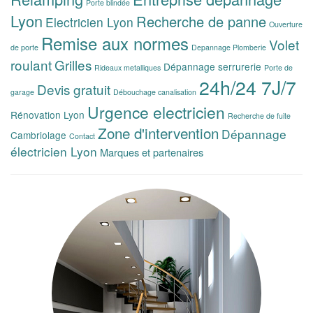
Porte blindée
Lyon
Recherche de panne
Electricien Lyon
Ouverture
Remise aux normes
Volet
de porte
Depannage Plomberie
roulant
Grilles
Dépannage serrurerie
Rideaux metalliques
Porte de
24h/24 7J/7
Devis gratuit
garage
Débouchage canalisation
Urgence electricien
Rénovation Lyon
Recherche de fuite
Zone d'intervention
Dépannage
Cambriolage
Contact
électricien Lyon
Marques et partenaires