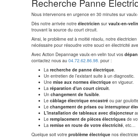
Recherche Panne Electriq
Nous intervenons en urgence en 30 minutes sur vaulx-e
Dès notre arrivée notre
électricien
sur
vaulx-en-veli
trouvant la source du court circuit.
Ainsi, le problème est à moitié résolu, notre électricien
nécéssaire pour résoudre votre souci en électricité av
Avec Action Depannage vaulx-en-velin tout vos
dépan
contactez nous au
04.72.62.86.98.
pour :
La
recherche de panne électrique
.
Un entretien de l’existant suite à un diagnostic.
Une
mise aux normes électrique
en vigueur.
La
réparation d'un court circuit
.
Un
changement de fusible
.
Le
câblage électrique encastré
ou par goulott
Le
changement de prises ou interrupteur éle
L'installation de tableaux avec disjoncteur
a
Le
remplacement de pièces électriques
de vot
La
remise en route de votre électricité
, etc…
Quelque soit votre
problème électrique
nos électrici