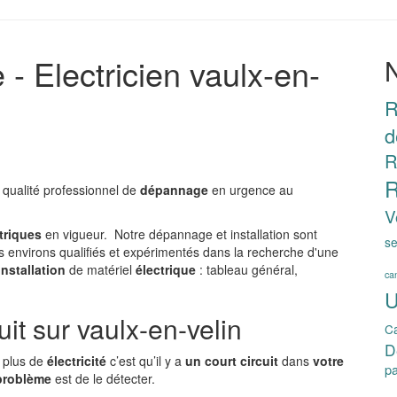
- Electricien vaulx-en-
R
d
R
R
 qualité professionnel de
dépannage
en urgence au
V
triques
en vigueur. Notre dépannage et installation sont
se
s environs qualifiés et expérimentés dans la recherche d'une
'installation
de matériel
électrique
: tableau général,
can
U
it sur vaulx-en-velin
C
D
a plus de
électricité
c’est qu’il y a
un court circuit
dans
votre
pa
problème
est de le détecter.