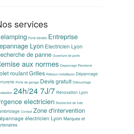
Nos services
elamping
Entreprise
Porte blindée
epannage Lyon
Electricien Lyon
echerche de panne
Ouverture de porte
emise aux normes
Depannage Plomberie
olet roulant
Grilles
Dépannage
Rideaux metalliques
Devis gratuit
rrurerie
Porte de garage
Débouchage
24h/24 7J/7
Rénovation Lyon
alisation
rgence electricien
Recherche de fuite
Zone d'intervention
ambriolage
Contact
épannage électricien Lyon
Marques et
rtenaires