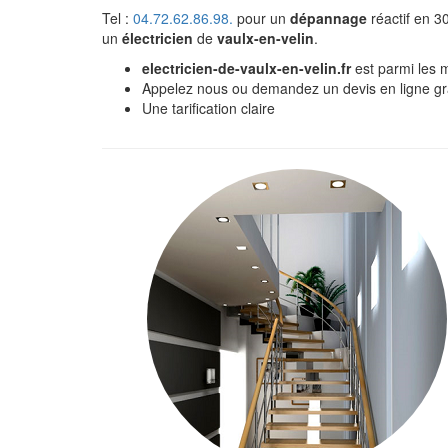
Tel :
04.72.62.86.98.
pour un
dépannage
réactif en 3
un
électricien
de
vaulx-en-velin
.
electricien-de-vaulx-en-velin.fr
est parmi les m
Appelez nous ou demandez un devis en ligne gra
Une tarification claire